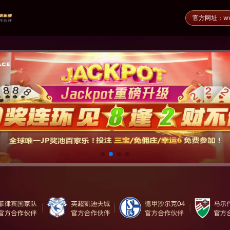
官方网址：www