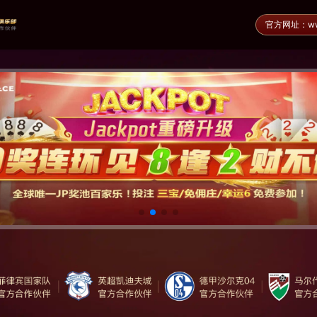
官方网址：www